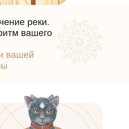
чение реки.
ритм вашего
и вашей
ры