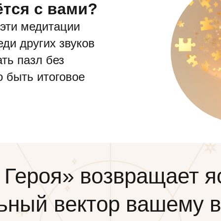
ётся с вами?
 эти медитации
ди других звуков
ть пазл без
о быть итоговое
 Героя» возвращает я
ьный вектор вашему 