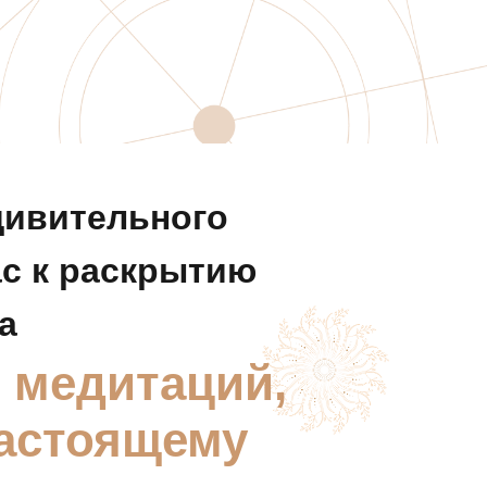
удивительного
ас к раскрытию
а
р медитаций,
настоящему