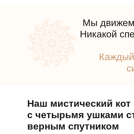
Мы движемс
Никакой сп
Каждый
с
Наш мистический кот
с четырьмя ушками с
верным спутником