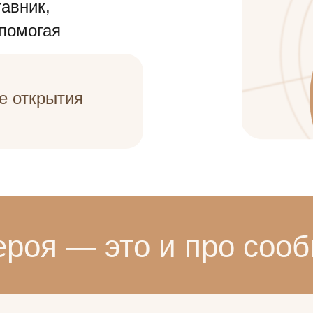
авник,
 помогая
е открытия
ероя — это и про соо