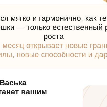
я мягко и гармонично, как те
ешки — только естественный 
роста
 месяц открывает новые гран
илы, новые способности и да
 Васька
танет вашим