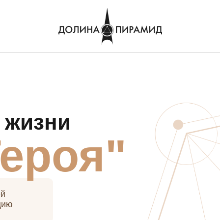
 жизни
Героя"
ей
цию