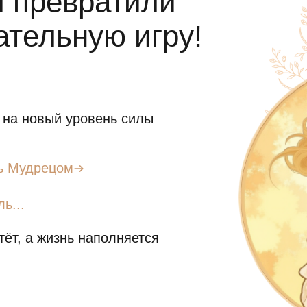
ы превратили
кательную игру!
 на новый уровень силы
ь Мудрецом
ь...
тёт, а жизнь наполняется