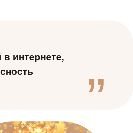
“
 в интернете,
ясность